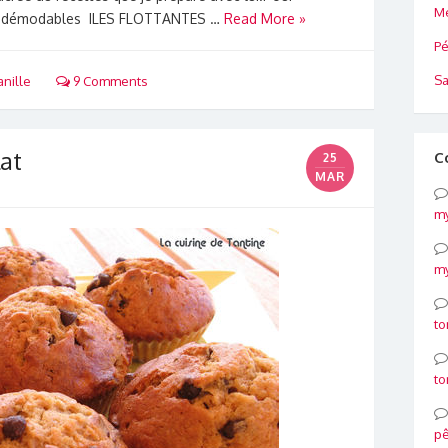
Me
 indémodables ILES FLOTTANTES …
Read More »
Pé
Sa
anille
9 Comments
at
C
25
MAR
my
my
to
to
p