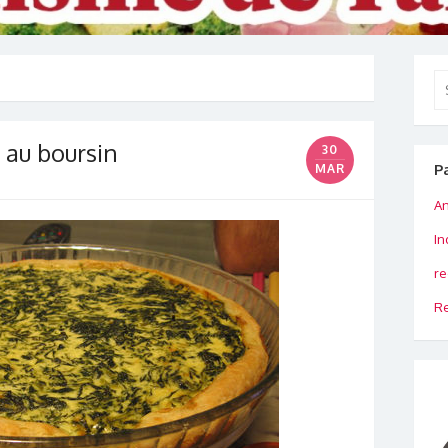
Se
for
 au boursin
30
P
MAR
An
In
re
Re