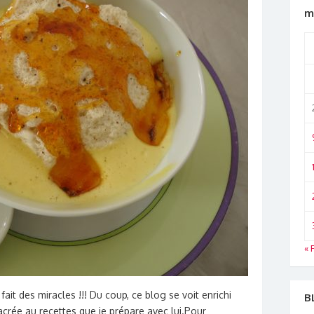
m
« 
l fait des miracles !!! Du coup, ce blog se voit enrichi
B
acrée au recettes que je prépare avec lui.Pour