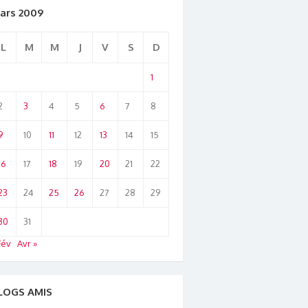
ars 2009
L
M
M
J
V
S
D
1
2
3
4
5
6
7
8
9
10
11
12
13
14
15
16
17
18
19
20
21
22
23
24
25
26
27
28
29
30
31
Fév
Avr »
LOGS AMIS