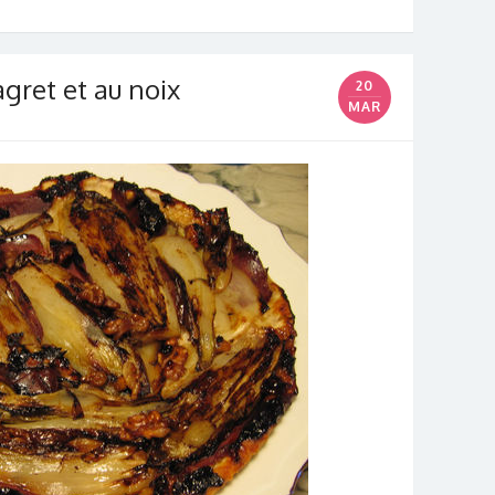
gret et au noix
20
MAR