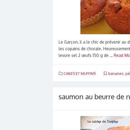
Le Garçon, il a le chic de prévenir au 
les copains de chorale. Heureusement 
levure sel 2 œufs 150 g de …
Read Mo
CAKES ET MUFFINS
bananes
,
pé
saumon au beurre de n