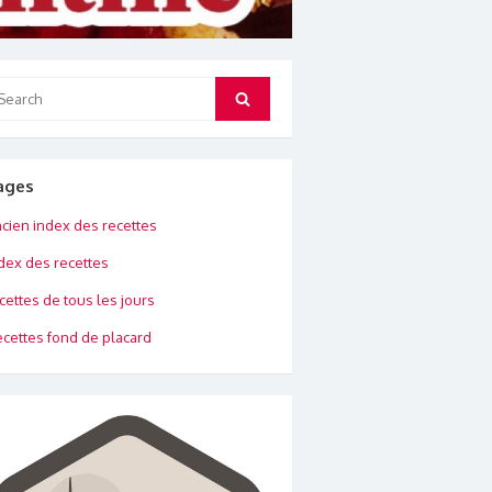
arch
Search
:
ages
cien index des recettes
dex des recettes
cettes de tous les jours
cettes fond de placard