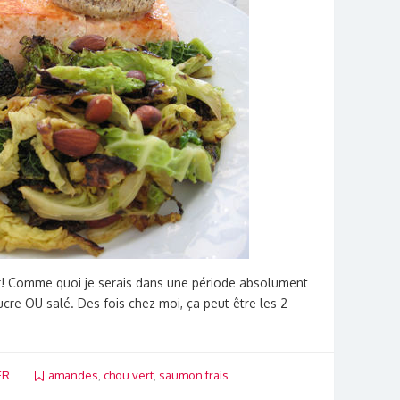
our! Comme quoi je serais dans une période absolument
 sucre OU salé. Des fois chez moi, ça peut être les 2
ER
amandes
,
chou vert
,
saumon frais