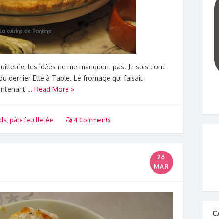
 feuilletée, les idées ne me manquent pas. Je suis donc
u dernier Elle à Table. Le fromage qui faisait
aintenant …
Read More »
ds
,
pâte feuilletée
4 Comments
26
MAR
C