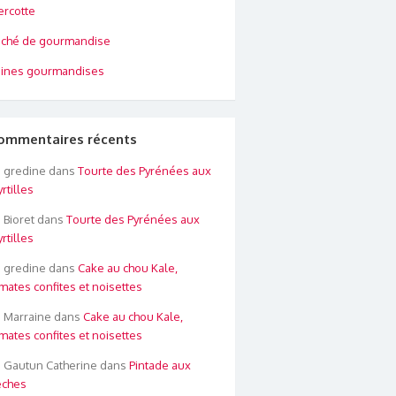
rcotte
ché de gourmandise
ines gourmandises
ommentaires récents
gredine
dans
Tourte des Pyrénées aux
rtilles
Bioret
dans
Tourte des Pyrénées aux
rtilles
gredine
dans
Cake au chou Kale,
mates confites et noisettes
Marraine
dans
Cake au chou Kale,
mates confites et noisettes
Gautun Catherine
dans
Pintade aux
êches