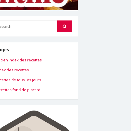
arch
Search
:
ages
cien index des recettes
dex des recettes
cettes de tous les jours
cettes fond de placard