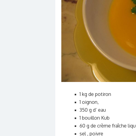
1 kg de potiron
1 oignon,
350 g d’ eau
1 bouillon Kub
60 g de crème fraîche liqu
sel , poivre