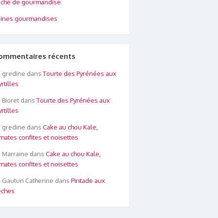
ché de gourmandise
ines gourmandises
ommentaires récents
gredine
dans
Tourte des Pyrénées aux
rtilles
Bioret
dans
Tourte des Pyrénées aux
rtilles
gredine
dans
Cake au chou Kale,
mates confites et noisettes
Marraine
dans
Cake au chou Kale,
mates confites et noisettes
Gautun Catherine
dans
Pintade aux
êches