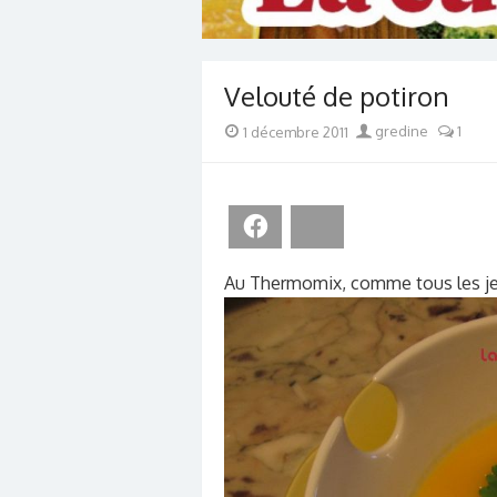
Velouté de potiron
Posted
Author
1 décembre 2011
gredine
1
on
Facebook
Bluesky
Au Thermomix, comme tous les j