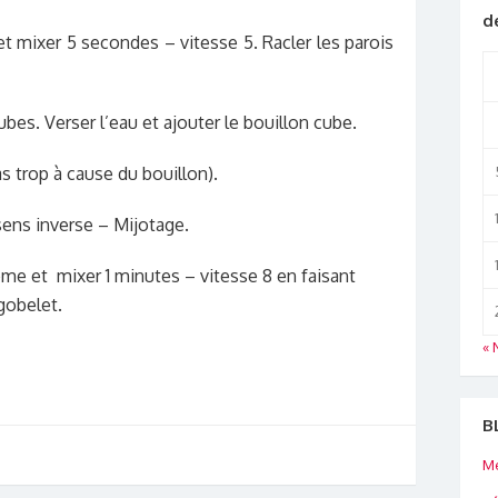
d
et mixer 5 secondes – vitesse 5. Racler les parois
bes. Verser l’eau et ajouter le bouillon cube.
s trop à cause du bouillon).
ens inverse – Mijotage.
crème et m
ixer 1 minutes – vitesse 8 en faisant
gobelet.
« 
B
Me