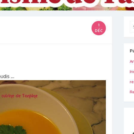
Se
1
for
DÉC
P
An
In
eudis …
re
Re