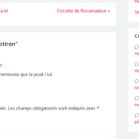
Pé
a et
Cocotte de Rocamadour
»
Sa
C
otiron”
my
in
my
 thermomix que le jeudi ! lol
to
to
iée.
Les champs obligatoires sont indiqués avec
*
p