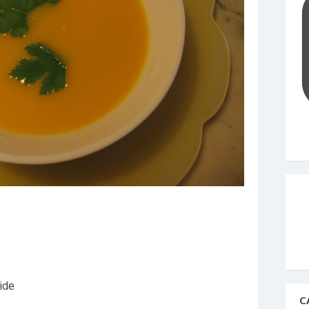
ide
C