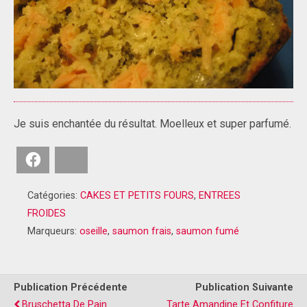
Je suis enchantée du résultat. Moelleux et super parfumé.
Facebook
Bluesky
Catégories:
CAKES ET PETITS FOURS
,
ENTREES
FROIDES
Marqueurs:
oseille
,
saumon frais
,
saumon fumé
Publication Précédente
Publication Suivante
Bruschetta De Pain
Tarte Amandine Et Confiture