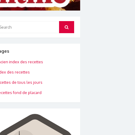
arch
Search
:
ages
cien index des recettes
dex des recettes
cettes de tous les jours
cettes fond de placard