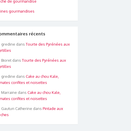
ché de gourmandise
ines gourmandises
ommentaires récents
gredine
dans
Tourte des Pyrénées aux
rtilles
Bioret
dans
Tourte des Pyrénées aux
rtilles
gredine
dans
Cake au chou Kale,
mates confites et noisettes
Marraine
dans
Cake au chou Kale,
mates confites et noisettes
Gautun Catherine
dans
Pintade aux
êches