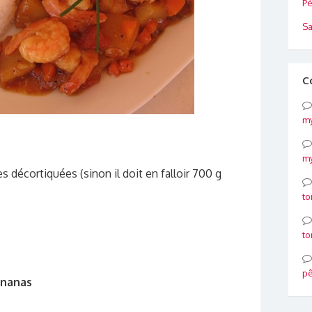
Pé
Sa
C
my
my
 décortiquées (sinon il doit en falloir 700 g
to
to
p
ananas