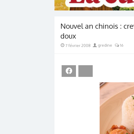
Nouvel an chinois : cre
doux
Posted
Author
7 février 2008
gredine
16
on
Facebook
Bluesky