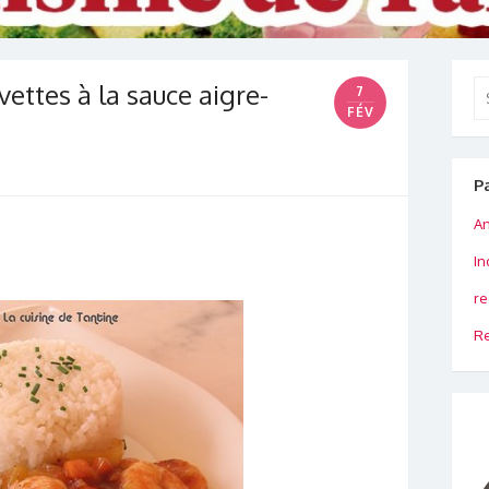
vettes à la sauce aigre-
Se
7
for
FÉV
P
An
In
re
Re