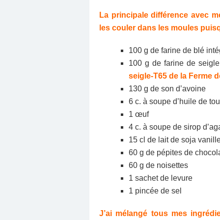
La principale différence avec 
les couler dans les moules puisq
100 g de farine de blé int
100 g de farine de seigl
seigle-T65 de la Ferme 
130 g de son d’avoine
6 c. à soupe d’huile de to
1 œuf
4 c. à soupe de sirop d’a
15 cl de lait de soja vanill
60 g de pépites de chocol
60 g de noisettes
1 sachet de levure
1 pincée de sel
J’ai mélangé tous mes ingrédi