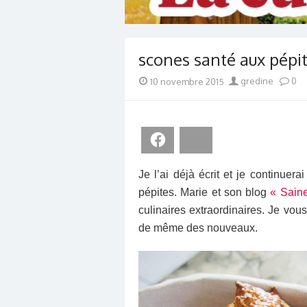
scones santé aux pépi
Posted
Author
10 novembre 2015
gredine
0
on
Facebook
Bluesky
Je l’ai déjà écrit et je continuer
pépites. Marie et son blog
« Sain
culinaires extraordinaires. Je vous 
de même des nouveaux.