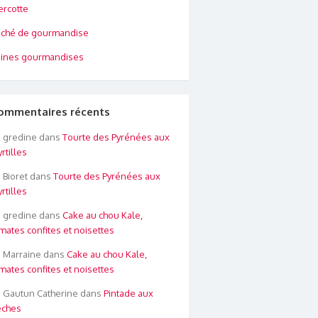
rcotte
ché de gourmandise
ines gourmandises
ommentaires récents
gredine
dans
Tourte des Pyrénées aux
rtilles
Bioret
dans
Tourte des Pyrénées aux
rtilles
gredine
dans
Cake au chou Kale,
mates confites et noisettes
Marraine
dans
Cake au chou Kale,
mates confites et noisettes
Gautun Catherine
dans
Pintade aux
êches