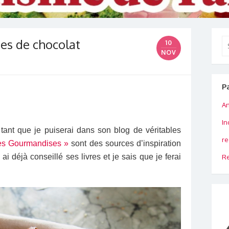
tes de chocolat
Se
10
for
NOV
P
An
In
ai tant que je puiserai dans son blog de véritables
re
es Gourmandises »
sont des sources d’inspiration
ai déjà conseillé ses livres et je sais que je ferai
Re