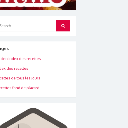
arch
Search
:
ages
cien index des recettes
dex des recettes
cettes de tous les jours
cettes fond de placard