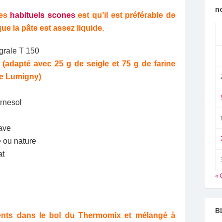
n
mes
habituels scones
est qu’il est préférable de
ue la pâte est assez liquide.
égrale T 150
e
(adapté avec 25 g de seigle et 75 g de farine
de Lumigny)
urnesol
gave
e ou nature
at
« 
B
ents dans le bol du Thermomix et mélangé à