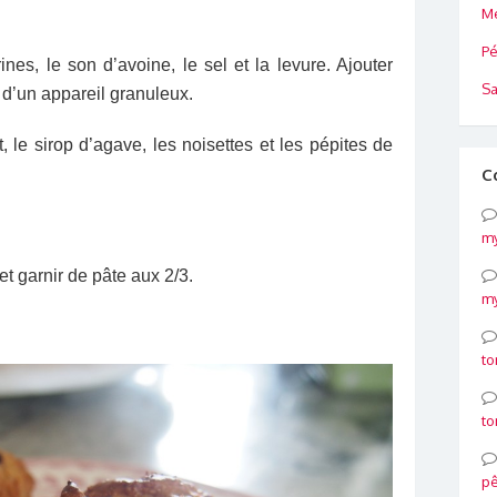
Me
Pé
nes, le son d’avoine, le sel et la levure. Ajouter
Sa
 d’un appareil granuleux.
it, le sirop d’agave, les noisettes et les pépites de
C
my
t garnir de pâte aux 2/3.
my
to
to
p