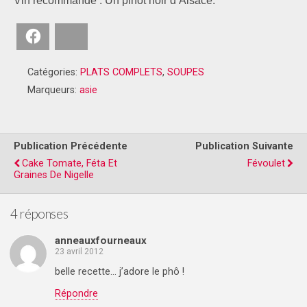
Vin recommandé : Un pinot noir d’Alsace.
Facebook
Bluesky
Catégories:
PLATS COMPLETS
,
SOUPES
Marqueurs:
asie
Publication Précédente
Publication Suivante
Cake Tomate, Féta Et
Févoulet
Graines De Nigelle
4 réponses
anneauxfourneaux
23 avril 2012
belle recette… j’adore le phô !
Répondre