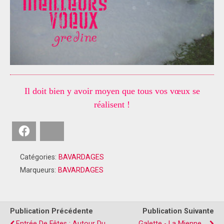
Il doit bien y avoir moyen que tous vos vœux se
réalisent !
Facebook
Bluesky
Catégories:
BAVARDAGES
Marqueurs:
BAVARDAGES
Publication Précédente
Publication Suivante
Entrée De Fêtes : Autour Du
Galette - La Mienne ...