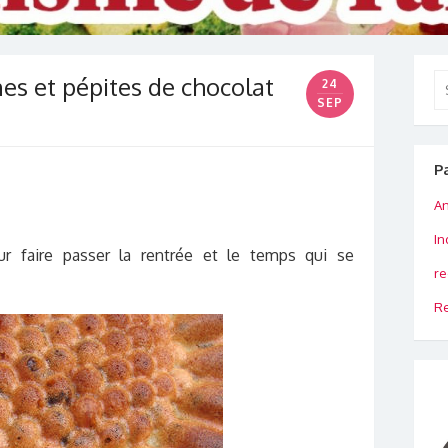
es et pépites de chocolat
Se
24
for
SEP
P
An
In
r faire passer la rentrée et le temps qui se
re
Re