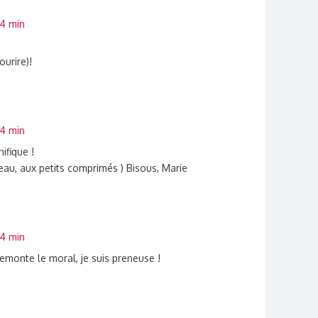
04 min
ourire)!
04 min
ifique !
au, aux petits comprimés ) Bisous, Marie
04 min
remonte le moral, je suis preneuse !