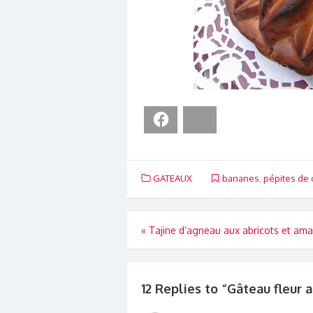
Facebook
Bluesky
GATEAUX
bananes
,
pépites de 
Navigation
«
Tajine d’agneau aux abricots et am
de
l’article
12 Replies to “
Gâteau fleur 