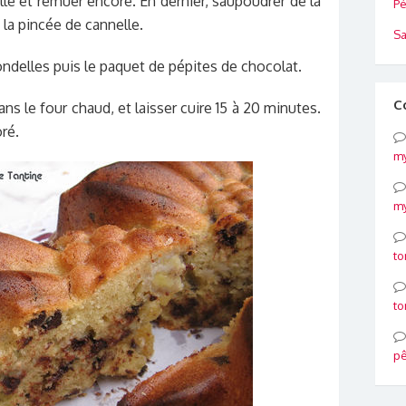
elle et remuer encore. En dernier, saupoudrer de la
Pé
 la pincée de cannelle.
Sa
ndelles puis le paquet de pépites de chocolat.
C
ns le four chaud, et laisser cuire 15 à 20 minutes.
ré.
my
my
to
to
p