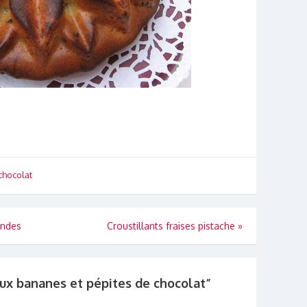
chocolat
andes
Croustillants fraises pistache
»
aux bananes et pépites de chocolat
”