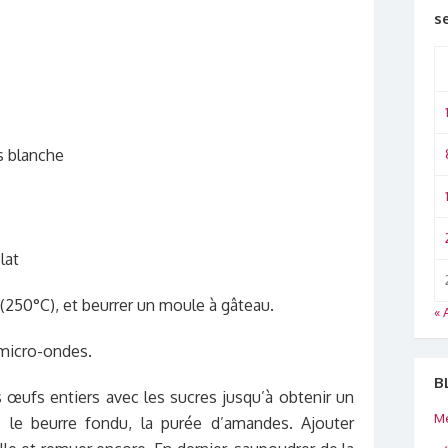
s
s blanche
lat
 (250°C), et beurrer un moule à gâteau.
« 
 micro-ondes.
B
s œufs entiers avec les sucres jusqu’à obtenir un
Me
 le beurre fondu, la purée d’amandes. Ajouter