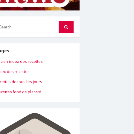
arch
Search
:
ages
cien index des recettes
dex des recettes
cettes de tous les jours
cettes fond de placard