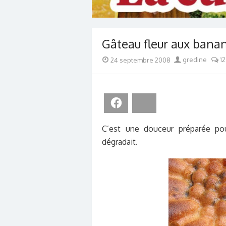
Gâteau fleur aux banan
Posted
Author
24 septembre 2008
gredine
12
on
Facebook
Bluesky
C’est une douceur préparée pou
dégradait.