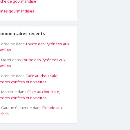
ché de gourmandise
ines gourmandises
ommentaires récents
gredine
dans
Tourte des Pyrénées aux
rtilles
Bioret
dans
Tourte des Pyrénées aux
rtilles
gredine
dans
Cake au chou Kale,
mates confites et noisettes
Marraine
dans
Cake au chou Kale,
mates confites et noisettes
Gautun Catherine
dans
Pintade aux
êches