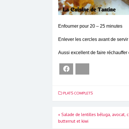
Enfourner pour 20 – 25 minutes
Enlever les cercles avant de servi
Aussi excellent de faire réchauffer
Facebook
Bluesky
PLATS COMPLETS
Navigation
«
Salade de lentilles béluga, avocat, 
butternut et kiwi
de