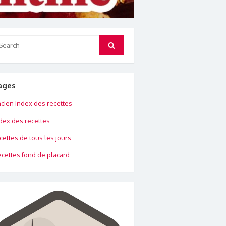
arch
Search
:
ages
cien index des recettes
dex des recettes
cettes de tous les jours
cettes fond de placard