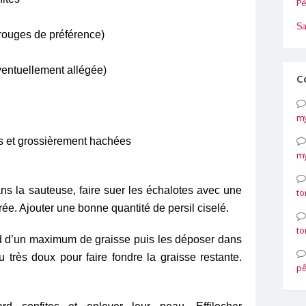
Pé
Sa
rouges de préférence)
ventuellement allégée)
C
my
es et grossièrement hachées
my
ns la sauteuse, faire suer les échalotes avec une
to
ée. Ajouter une bonne quantité de persil ciselé.
to
d d’un maximum de graisse puis les déposer dans
 très doux pour faire fondre la graisse restante.
p