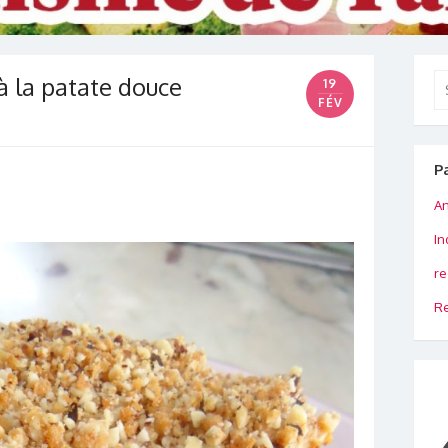
à la patate douce
Se
19
for
FÉV
P
An
In
re
Re