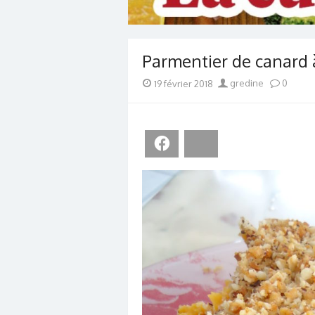
Parmentier de canard 
Posted
Author
19 février 2018
gredine
0
on
Facebook
Bluesky