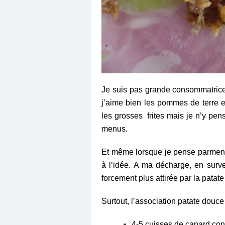
Je suis pas grande consommatrice 
j’aime bien les pommes de terre
les grosses frites mais je n’y p
menus.
Et même lorsque je pense parmentie
à l’idée. A ma décharge, en survei
forcement plus attirée par la pata
Surtout, l’association patate douce 
4-5 cuisses de canard con