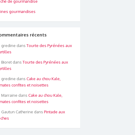
ché de gourmandise
ines gourmandises
ommentaires récents
gredine
dans
Tourte des Pyrénées aux
rtilles
Bioret
dans
Tourte des Pyrénées aux
rtilles
gredine
dans
Cake au chou Kale,
mates confites et noisettes
Marraine
dans
Cake au chou Kale,
mates confites et noisettes
Gautun Catherine
dans
Pintade aux
êches