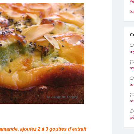
Pé
Sa
C
my
my
to
to
p
amande, ajoutez 2 à 3 gouttes d’extrait