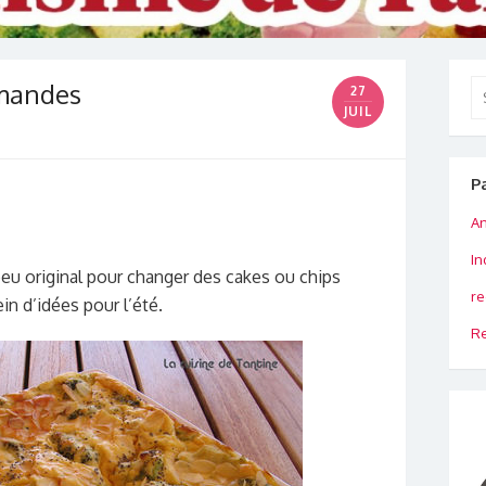
amandes
Se
27
for
JUIL
P
An
In
peu original pour changer des cakes ou chips
re
in d’idées pour l’été.
Re