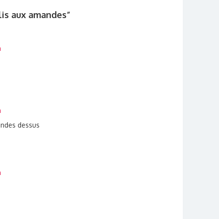
lis aux amandes
”
n
n
andes dessus
n