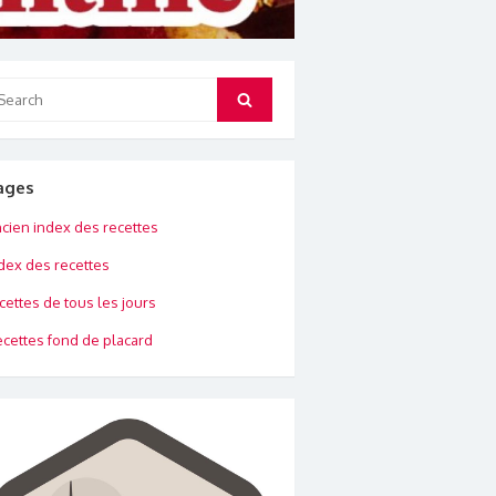
arch
Search
:
ages
cien index des recettes
dex des recettes
cettes de tous les jours
cettes fond de placard