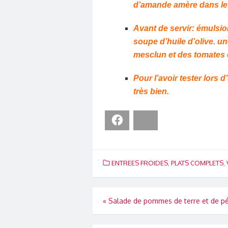
d’amande amère dans le 
Avant de servir: émulsion
soupe d’huile d’olive. u
mesclun et des tomates 
Pour l’avoir tester lors 
très bien.
Facebook
Bluesky
ENTREES FROIDES
,
PLATS COMPLETS
,
Navigation
«
Salade de pommes de terre et de p
de