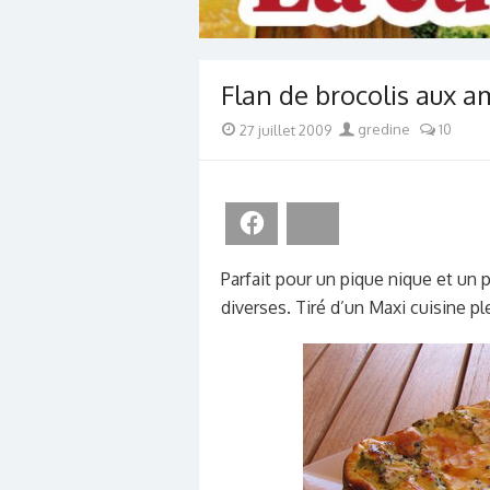
Flan de brocolis aux 
Posted
Author
27 juillet 2009
gredine
10
on
Facebook
Bluesky
Parfait pour un pique nique et un 
diverses. Tiré d’un Maxi cuisine ple