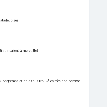
n
salade. bises
n
li se marient à merveille!
n
 a pas longtemps et on a tous trouvé ça très bon comme