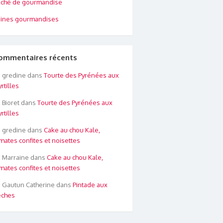
ché de gourmandise
ines gourmandises
ommentaires récents
gredine
dans
Tourte des Pyrénées aux
rtilles
Bioret
dans
Tourte des Pyrénées aux
rtilles
gredine
dans
Cake au chou Kale,
mates confites et noisettes
Marraine
dans
Cake au chou Kale,
mates confites et noisettes
Gautun Catherine
dans
Pintade aux
êches