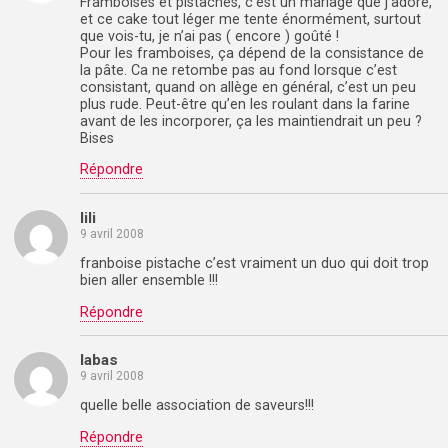
Framboises et pistaches, c’est un mariage que j’adore,
et ce cake tout léger me tente énormément, surtout
que vois-tu, je n’ai pas ( encore ) goûté !
Pour les framboises, ça dépend de la consistance de
la pâte. Ca ne retombe pas au fond lorsque c’est
consistant, quand on allège en général, c’est un peu
plus rude. Peut-être qu’en les roulant dans la farine
avant de les incorporer, ça les maintiendrait un peu ?
Bises
Répondre
lili
9 avril 2008
franboise pistache c’est vraiment un duo qui doit trop
bien aller ensemble !!!
Répondre
labas
9 avril 2008
quelle belle association de saveurs!!!
Répondre