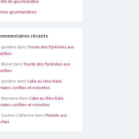
ché de gourmandise
ines gourmandises
ommentaires récents
gredine
dans
Tourte des Pyrénées aux
rtilles
Bioret
dans
Tourte des Pyrénées aux
rtilles
gredine
dans
Cake au chou Kale,
mates confites et noisettes
Marraine
dans
Cake au chou Kale,
mates confites et noisettes
Gautun Catherine
dans
Pintade aux
êches