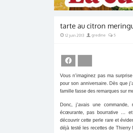
tarte au citron mering
Posted
Author
12 juin 2013
gredine
5
on
Facebook
Bluesky
Vous n’imaginez pas ma surprise 
pour son anniversaire. Dès que j’
famille fasse des remarques sur m
Donc, j’avais une commande, m
écœurante, pas bourrative … et 
découvrir cette perle rare et évi
déjà testé les recettes de Thierr