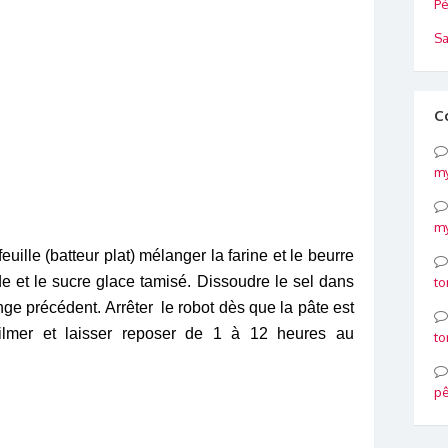
Pé
Sa
C
my
my
euille (batteur plat) mélanger
la farine et le beurre
e et le sucre glace tamisé. Dissoudre le sel dans
to
nge précédent. Arrêter le robot dès que la pâte est
ilmer et laisser reposer de 1 à 12 heures au
to
p