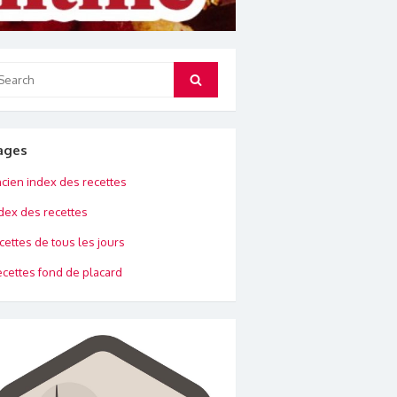
arch
Search
:
ages
cien index des recettes
dex des recettes
cettes de tous les jours
cettes fond de placard