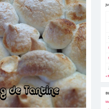
ju
« 
B
Me