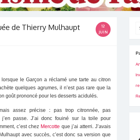
uée de Thierry Mulhaupt
Se
12
for
JUIN
P
An
In
lorsque le Garçon a réclamé une tarte au citron
re
achète quelques agrumes, il n’est pas rare que la
on goût prononcé pour les desserts acidulés.
Re
ais assez précise : pas trop citronnée, pas
j’en passe. J’ai donc fouiné sur la toile pour
demment, c’est chez
Mercotte
que j’ai atterri. J’avais
y Mulhaupt avec succès, c’est donc sa version que