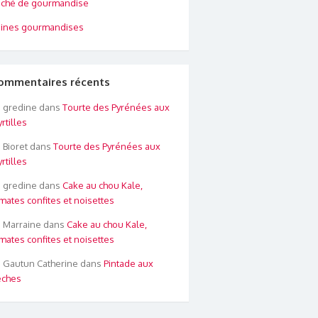
ché de gourmandise
ines gourmandises
ommentaires récents
gredine
dans
Tourte des Pyrénées aux
rtilles
Bioret
dans
Tourte des Pyrénées aux
rtilles
gredine
dans
Cake au chou Kale,
mates confites et noisettes
Marraine
dans
Cake au chou Kale,
mates confites et noisettes
Gautun Catherine
dans
Pintade aux
êches