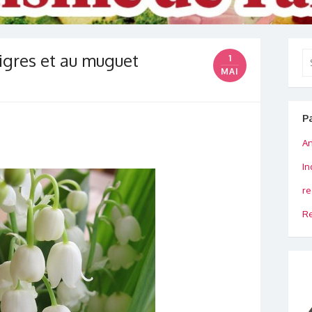
aigres et au muguet
Se
1
for
MAI
P
An
In
re
Re