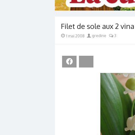
Filet de sole aux 2 vin
Posted
Author
1 mai 2008
gredine
3
on
Facebook
Bluesky