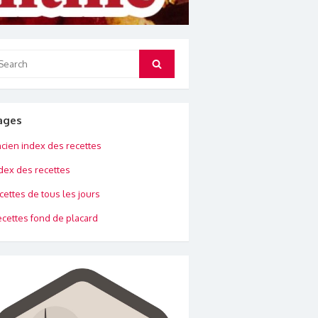
arch
Search
:
ages
cien index des recettes
dex des recettes
cettes de tous les jours
cettes fond de placard