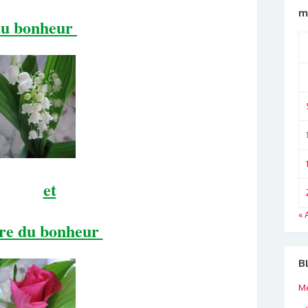
m
du bonheur
et
« 
re du bonheur
B
Me