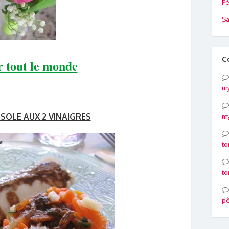
Pé
Sa
C
 tout le monde
my
 SOLE AUX 2 VINAIGRES
my
to
to
p