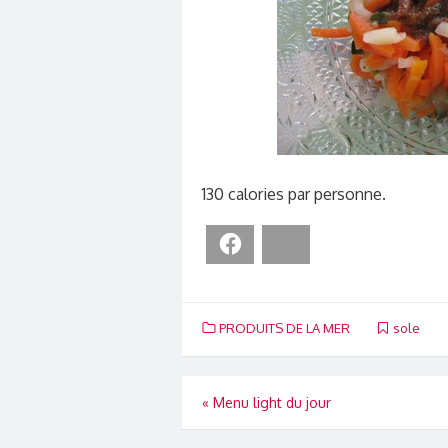
130 calories par personne.
Facebook
Bluesky
PRODUITS DE LA MER
sole
Navigation
«
Menu light du jour
de