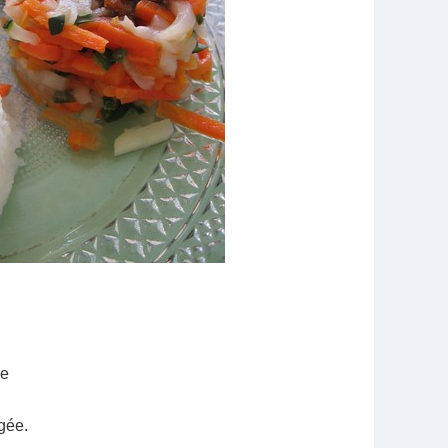
ue
gée.