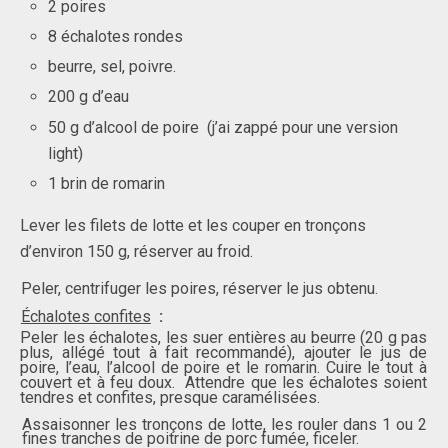
2 p
oires
8 échalotes rondes
beurre, sel, poivre.
200 g
d’e
au
50 g d’alcool de poire (j’ai zappé pour une version
light)
1 brin de romarin
Lever les filets de lotte et les couper en tronçons
d’environ 150 g, réserver au froid.
Peler, centrifuger les poires, réserver le jus obtenu.
Échalotes confites
:
Peler les échalotes, les suer entières au beurre (20 g pas
plus, allégé tout à fait recommandé), ajouter le jus de
poire, l’eau, l’alcool
de poire et le romarin. Cuire le tout
à
cou­vert et
à
feu doux. Attendre que les échalotes soient
tendres et confites, presque caramélisées.
Assaisonner les tronçons de lotte, les rouler dans 1 ou 2
fines tranches de poitrine de porc fumée, ficeler.