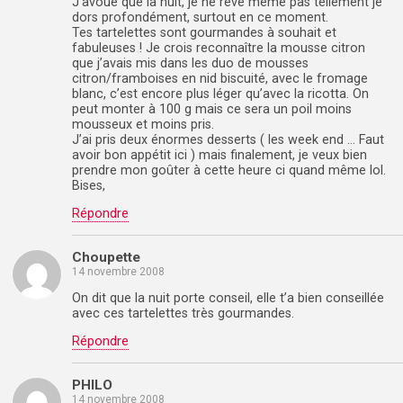
J’avoue que la nuit, je ne rêve même pas tellement je
dors profondément, surtout en ce moment.
Tes tartelettes sont gourmandes à souhait et
fabuleuses ! Je crois reconnaître la mousse citron
que j’avais mis dans les duo de mousses
citron/framboises en nid biscuité, avec le fromage
blanc, c’est encore plus léger qu’avec la ricotta. On
peut monter à 100 g mais ce sera un poil moins
mousseux et moins pris.
J’ai pris deux énormes desserts ( les week end … Faut
avoir bon appétit ici ) mais finalement, je veux bien
prendre mon goûter à cette heure ci quand même lol.
Bises,
Répondre
Choupette
14 novembre 2008
On dit que la nuit porte conseil, elle t’a bien conseillée
avec ces tartelettes très gourmandes.
Répondre
PHILO
14 novembre 2008