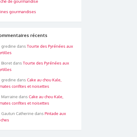
ché de gourmandise
ines gourmandises
ommentaires récents
gredine
dans
Tourte des Pyrénées aux
rtilles
Bioret
dans
Tourte des Pyrénées aux
rtilles
gredine
dans
Cake au chou Kale,
mates confites et noisettes
Marraine
dans
Cake au chou Kale,
mates confites et noisettes
Gautun Catherine
dans
Pintade aux
êches