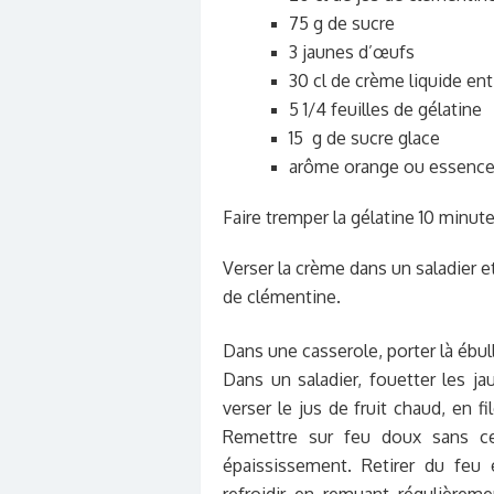
75 g de sucre
3 jaunes d’œufs
30 cl de crème liquide ent
5 1/4 feuilles de gélatine
15 g de sucre glace
arôme orange ou essence
Faire tremper la gélatine 10 minute
Verser la crème dans un saladier et
de clémentine.
Dans une casserole, porter l
à ébull
Dans un saladier, fouetter les 
verser le jus de fruit chaud, en f
Remettre sur feu doux sans ce
épaississement. Retirer du feu 
refroidir en remuant régulièrem