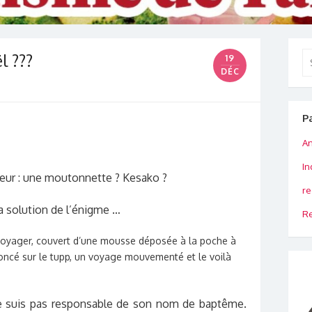
l ???
Se
19
for
DÉC
P
An
In
cteur : une moutonnette ? Kesako ?
re
la solution de l’énigme …
Re
 voyager, couvert d’une mousse déposée à la poche à
oncé sur le tupp, un voyage mouvementé et le voilà
e ne suis pas responsable de son nom de baptême.