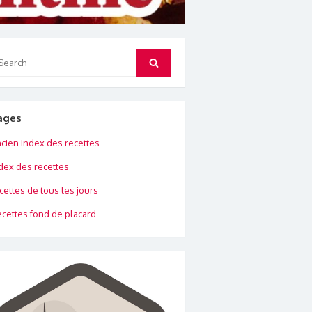
arch
Search
:
ages
cien index des recettes
dex des recettes
cettes de tous les jours
cettes fond de placard