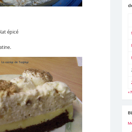
d
lat épicé
tine.
« 
B
Me