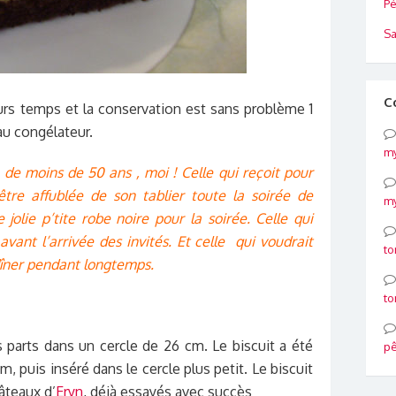
Pé
Sa
C
eurs temps et la conservation est sans problème 1
 au congélateur.
my
de moins de 50 ans , moi ! Celle qui reçoit pour
être affublée de son tablier toute la soirée de
my
 jolie p’tite robe noire pour la soirée. Celle qui
vant l’arrivée des invités. Et celle qui voudrait
to
 dîner pendant longtemps.
to
s parts dans un cercle de 26 cm. Le biscuit a été
p
, puis inséré dans le cercle plus petit. Le biscuit
âteaux d’
Eryn
, déjà essayés avec succès