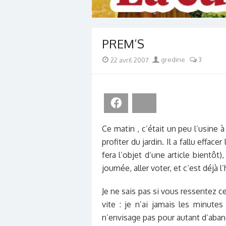
PREM’S
Posted
Author
22 avril 2007
gredine
3
on
Facebook
Bluesky
Ce matin , c’était un peu l’usine 
profiter du jardin. Il a fallu effac
fera l’objet d’une article bientôt)
journée, aller voter, et c’est déjà 
Je ne sais pas si vous ressentez c
vite : je n’ai jamais les minute
n’envisage pas pour autant d’aba