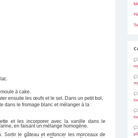
Me
Pé
Sa
C
my
lat.
my
n moule
à
cake.
uter ensuite les œufs et le sel. Dans un petit bol,
to
ate dans le fromage blanc et mélanger
à la
to
hette et les incorporer avec la vanille dans le
farine, en faisant un mélange homogène.
p
. Sortir le gâteau et enfoncer les morceaux de