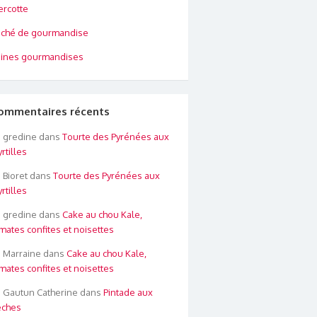
rcotte
ché de gourmandise
ines gourmandises
ommentaires récents
gredine
dans
Tourte des Pyrénées aux
rtilles
Bioret
dans
Tourte des Pyrénées aux
rtilles
gredine
dans
Cake au chou Kale,
mates confites et noisettes
Marraine
dans
Cake au chou Kale,
mates confites et noisettes
Gautun Catherine
dans
Pintade aux
êches