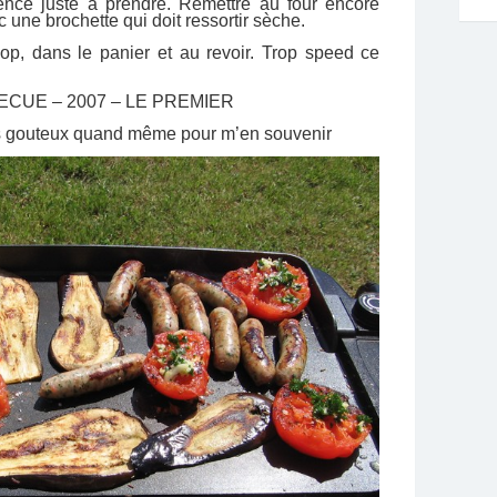
ence juste
à
prendre. Remettre au four encore
c une brochette qui doit ressortir sèche.
hop, dans le panier et au revoir. Trop speed ce
ARBECUE – 2007 – LE PREMIER
is gouteux quand même pour m’en souvenir