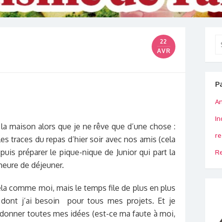
Se
22
for
AVR
P
An
In
à la maison alors que je ne rêve que d’une chose :
re
er les traces du repas d’hier soir avec nos amis (cela
, puis préparer le pique-nique de Junior qui part la
Re
l’heure de déjeuner.
ela comme moi, mais le temps file de plus en plus
s dont j’ai besoin pour tous mes projets. Et je
ndonner toutes mes idées (est-ce ma faute à moi,