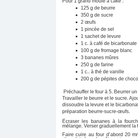
Pour 1 grand moule à cake :
125 g de beurre
350 g de sucre
2 œufs
1 pincée de sel
1 sachet de levure
1 c. à café de bicarbonate
100 g de fromage blanc
3 bananes mûres
250 g de farine
1 c.. à thé de vanille
200 g de pépites de choco
Préchauffer le four
à
5. Beurrer u
Travailler le beurre et le sucre. Ajo
dissoudre la levure et le bicarbon
préparation beurre-sucre-œufs.
Écraser les bananes
à
la fourc
mélange. Verser graduellement la 
Faire cuire au four d’abord 20 mn