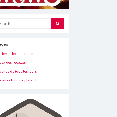
arch
Search
:
ages
cien index des recettes
dex des recettes
cettes de tous les jours
cettes fond de placard