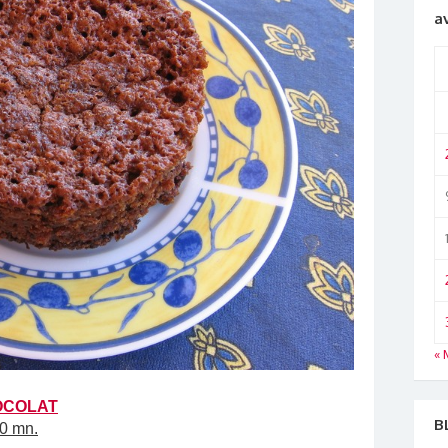
a
« 
OCOLAT
B
20 mn.