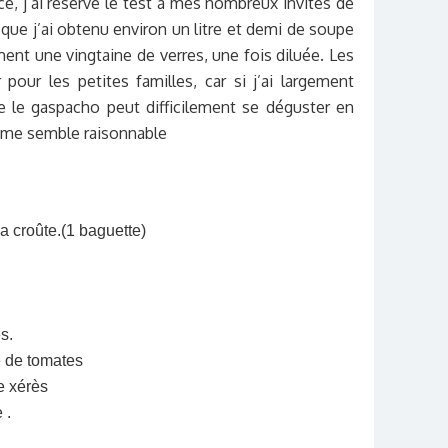
ce, j’ai réservé le test à mes nombreux invités de
 que j’ai obtenu environ un litre et demi de soupe
ent une vingtaine de verres, une fois diluée. Les
pour les petites familles, car si j’ai largement
ue le gaspacho peut difficilement se déguster en
 me semble raisonnable
a croûte.(1 baguette)
s.
é de tomates
e xérès
 .