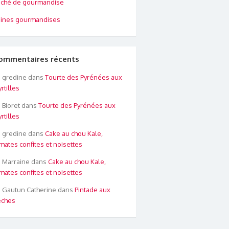
ché de gourmandise
ines gourmandises
ommentaires récents
gredine
dans
Tourte des Pyrénées aux
rtilles
Bioret
dans
Tourte des Pyrénées aux
rtilles
gredine
dans
Cake au chou Kale,
mates confites et noisettes
Marraine
dans
Cake au chou Kale,
mates confites et noisettes
Gautun Catherine
dans
Pintade aux
êches