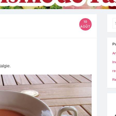
Se
10
for
AOÛT
P
An
In
algie.
re
Re