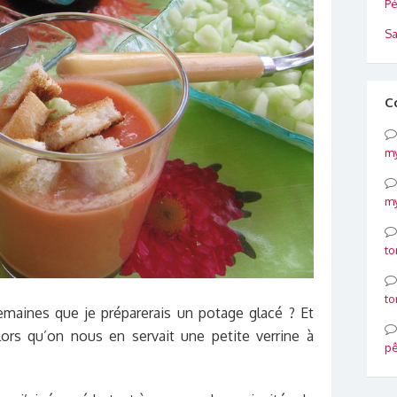
Pé
Sa
C
my
my
to
to
semaines que je préparerais un potage glacé ? Et
alors qu’on nous en servait une petite verrine à
p