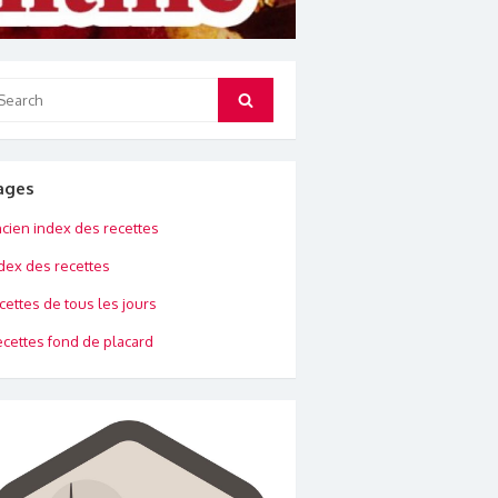
arch
Search
:
ages
cien index des recettes
dex des recettes
cettes de tous les jours
cettes fond de placard