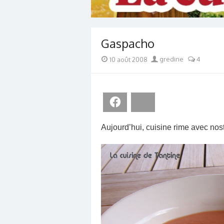
Gaspacho
Posted
Author
10 août 2008
gredine
4
on
Facebook
Bluesky
Aujourd’hui, cuisine rime avec nost