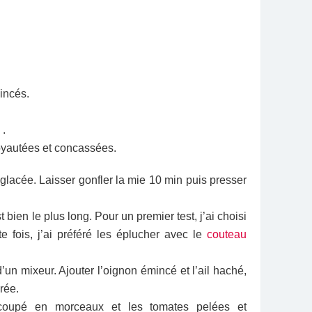
incés.
 .
oyautées et concassées.
glacée. Laisser gonfler la mie 10 min puis presser
t bien le plus long. Pour un premier test, j’ai choisi
te fois, j’ai préféré les éplucher avec le
couteau
’un mixeur. Ajouter l’oi­gnon émincé et l’ail haché,
urée.
coupé en morceaux et les toma­tes pelées et