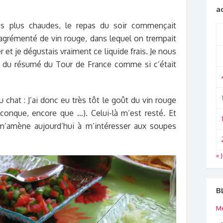
a
es plus chaudes, le repas du soir commençait
 agrémenté de vin rouge, dans lequel on trempait
r et je dégustais vraiment ce liquide frais. Je nous
t du résumé du Tour de France comme si c’était
u chat : J’ai donc eu très tôt le goût du vin rouge
conque, encore que …). Celui-là m’est resté. Et
 m’amène aujourd’hui à m’intéresser aux soupes
« J
B
Me