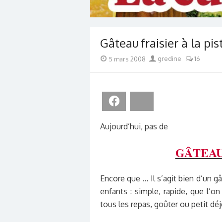
Gâteau fraisier à la pi
Posted
Author
5 mars 2008
gredine
16
on
Facebook
Bluesky
Aujourd’hui, pas de
GÂTEAU
Encore que … Il s’agit bien d’un g
enfants : simple, rapide, que l’o
tous les repas, goûter ou petit déj