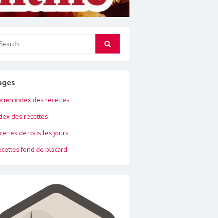
arch
Search
:
ages
cien index des recettes
dex des recettes
cettes de tous les jours
cettes fond de placard