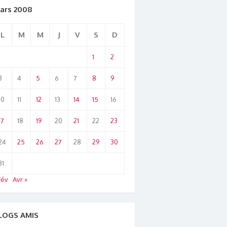
ars 2008
L
M
M
J
V
S
D
1
2
3
4
5
6
7
8
9
10
11
12
13
14
15
16
17
18
19
20
21
22
23
24
25
26
27
28
29
30
31
Fév
Avr »
LOGS AMIS