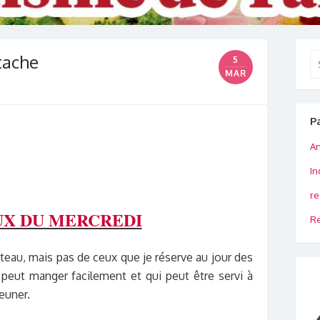
stache
Se
5
for
MAR
P
An
In
re
X DU MERCREDI
Re
âteau, mais pas de ceux que je réserve au jour des
n peut manger facilement et qui peut être servi à
euner.