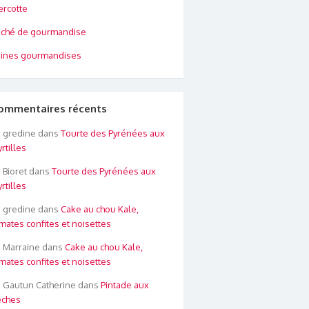
rcotte
ché de gourmandise
ines gourmandises
ommentaires récents
gredine
dans
Tourte des Pyrénées aux
rtilles
Bioret
dans
Tourte des Pyrénées aux
rtilles
gredine
dans
Cake au chou Kale,
mates confites et noisettes
Marraine
dans
Cake au chou Kale,
mates confites et noisettes
Gautun Catherine
dans
Pintade aux
êches