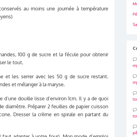
Me
conservés au moins une journée à température
Pé
oyens)
Sa
C
andes, 100 g de sucre et la fécule pour obtenir
r le tout.
my
e et les serrer avec les 50 g de sucre restant.
my
ndes et mélanger à la maryse.
d’une douille lisse d’environ 1cm. Il y a de quoi
to
e diamètre. Préparer 2 feuilles de papier cuisson
cone. Dresser la crème en spirale en partant du
to
p
 il faut adapter à votre four). Mon mode d’emploi