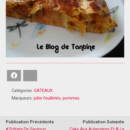
Facebook
Bluesky
Catégories:
GATEAUX
Marqueurs:
pâte feuilletée
,
pommes
Publication Précédente
Publication Suivante
Frittata De Saumon
Cake Aux Aubergines Et À La