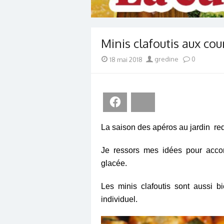
Minis clafoutis aux cou
Posted
Author
18 mai 2018
gredine
0
on
Facebook
Bluesky
La saison des apéros au jardin r
Je ressors mes idées pour accom
glacée.
Les minis clafoutis sont aussi b
individuel.