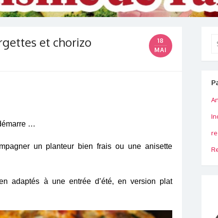
rgettes et chorizo
Se
18
for
MAI
P
An
In
edémarre …
re
pagner un planteur bien frais ou une anisette
Re
ien adaptés à une entrée d’été, en version plat