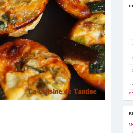
m
« 
B
Me