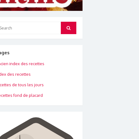
arch
Search
:
ages
cien index des recettes
dex des recettes
cettes de tous les jours
cettes fond de placard