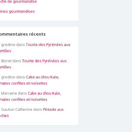
ché de gourmandise
ines gourmandises
ommentaires récents
gredine
dans
Tourte des Pyrénées aux
rtilles
Bioret
dans
Tourte des Pyrénées aux
rtilles
gredine
dans
Cake au chou Kale,
mates confites et noisettes
Marraine
dans
Cake au chou Kale,
mates confites et noisettes
Gautun Catherine
dans
Pintade aux
êches