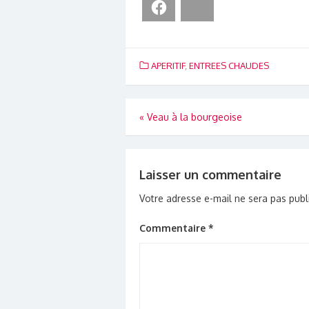
Facebook
Bluesky
APERITIF
,
ENTREES CHAUDES
Navigation
«
Veau à la bourgeoise
de
l’article
Laisser un commentaire
Votre adresse e-mail ne sera pas publ
Commentaire
*