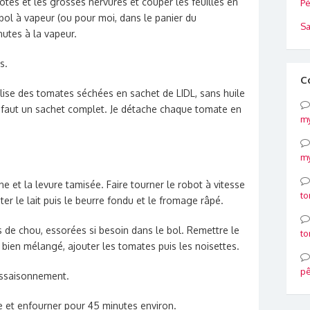
 côtes et les grosses nervures et couper les feuilles en
Pé
ol à vapeur (ou pour moi, dans le panier du
Sa
nutes à la vapeur.
s.
C
ilise des tomates séchées en sachet de LIDL, sans huile
l faut un sachet complet. Je détache chaque tomate en
my
my
ne et la levure tamisée. Faire tourner le robot à vitesse
to
ter le lait puis le beurre fondu et le fromage râpé.
es de chou, essorées si besoin dans le bol. Remettre le
to
bien mélangé, ajouter les tomates puis les noisettes.
p
’assaisonnement.
e et enfourner pour 45 minutes environ.