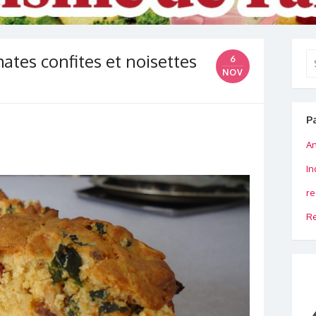
ates confites et noisettes
Se
6
for
NOV
P
An
In
re
Re