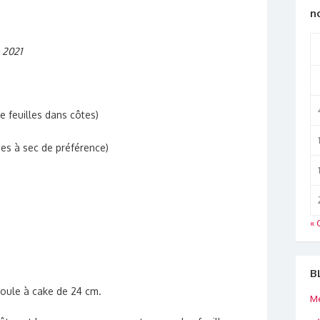
n
 2021
e feuilles dans côtes)
ées à sec de préférence)
« 
B
moule à cake de 24 cm.
Me