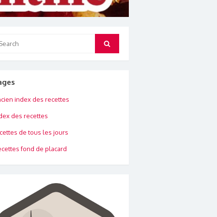
arch
Search
:
ages
cien index des recettes
dex des recettes
cettes de tous les jours
cettes fond de placard