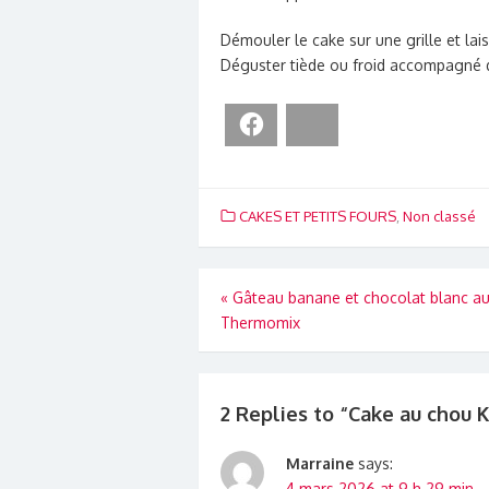
Démouler le cake sur une grille et lai
Déguster tiède ou froid accompagné d
Facebook
Bluesky
CAKES ET PETITS FOURS
,
Non classé
Navigation
«
Gâteau banane et chocolat blanc a
Thermomix
de
l’article
2 Replies to “
Cake au chou K
Marraine
says:
4 mars 2026 at 9 h 29 min