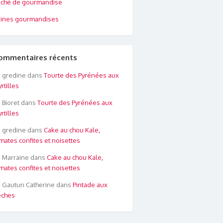
ché de gourmandise
ines gourmandises
ommentaires récents
gredine
dans
Tourte des Pyrénées aux
rtilles
Bioret
dans
Tourte des Pyrénées aux
rtilles
gredine
dans
Cake au chou Kale,
mates confites et noisettes
Marraine
dans
Cake au chou Kale,
mates confites et noisettes
Gautun Catherine
dans
Pintade aux
êches