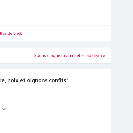
lles de brick
Souris d’agneau au miel et au thym
»
e, noix et oignons confits
”
 ^^