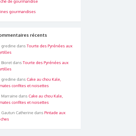
ché de gourmandise
ines gourmandises
ommentaires récents
gredine
dans
Tourte des Pyrénées aux
rtilles
Bioret
dans
Tourte des Pyrénées aux
rtilles
gredine
dans
Cake au chou Kale,
mates confites et noisettes
Marraine
dans
Cake au chou Kale,
mates confites et noisettes
Gautun Catherine
dans
Pintade aux
êches