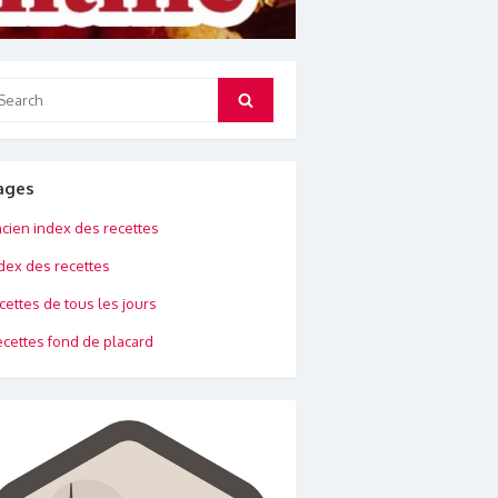
arch
Search
:
ages
cien index des recettes
dex des recettes
cettes de tous les jours
cettes fond de placard