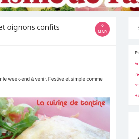
et oignons confits
Se
9
for
MAR
P
An
In
 le week-end à venir. Festive et simple comme
re
Re