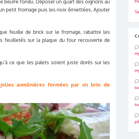
 de beurre fondu. Déposer un quart des oignons au
Pé
n petit fromage puis les noix émiettées. Ajouter
Sa
e feuille de brick sur le fromage, rabattre les
C
 feuilletés sur la plaque du four recouverte de
my
u’à ce que les palets soient juste dorés sur les
my
 jolies aumônières fermées par un brin de
to
to
p