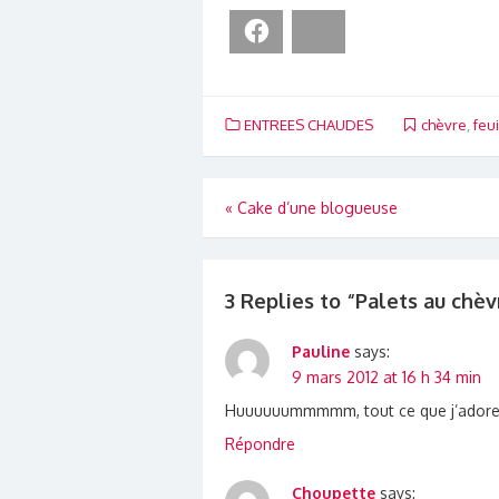
Facebook
Bluesky
ENTREES CHAUDES
chèvre
,
feui
Navigation
«
Cake d’une blogueuse
de
l’article
3 Replies to “
Palets au chèvr
Pauline
says:
9 mars 2012 at 16 h 34 min
Huuuuuummmmm, tout ce que j’adore
Répondre
Choupette
says: