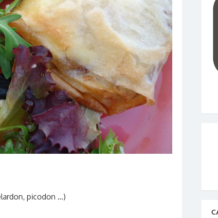
lardon, picodon …)
C