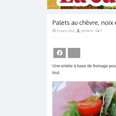
Palets au chèvre, noix 
Posted
Author
9 mars 2012
gredine
3
on
Facebook
Bluesky
Une entrée à base de fromage pour
tout.