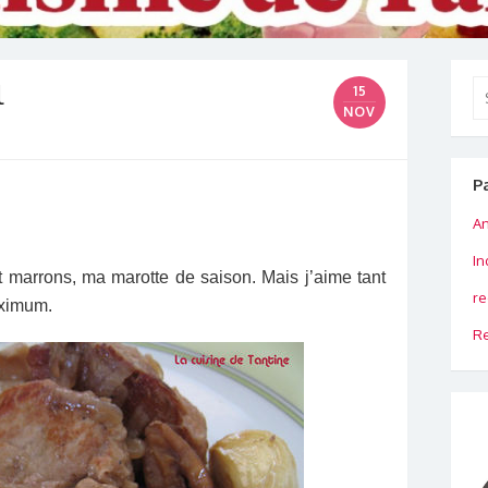
l
Se
15
for
NOV
P
An
In
t marrons
, ma marotte de saison. Mais j’aime tant
re
maximum
.
Re