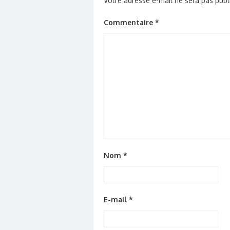
Votre adresse e-mail ne sera pas publ
Commentaire
*
Nom
*
E-mail
*