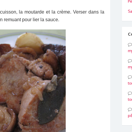
Pé
Sa
cuisson, la moutarde et la crème. Verser dans la
n remuant pour lier la sauce.
C
my
my
to
to
p