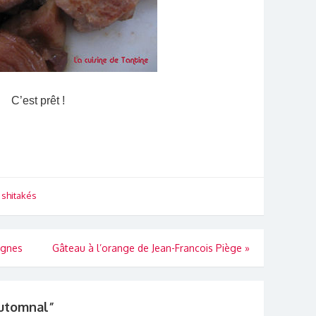
C’est prêt !
,
shitakés
ignes
Gâteau à l’orange de Jean-Francois Piège
»
automnal
”