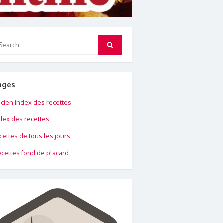
arch
Search
:
ages
cien index des recettes
dex des recettes
cettes de tous les jours
cettes fond de placard