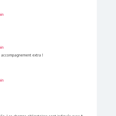
min
min
n accompagnement extra !
min