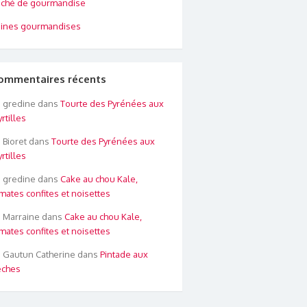
ché de gourmandise
ines gourmandises
ommentaires récents
gredine
dans
Tourte des Pyrénées aux
rtilles
Bioret
dans
Tourte des Pyrénées aux
rtilles
gredine
dans
Cake au chou Kale,
mates confites et noisettes
Marraine
dans
Cake au chou Kale,
mates confites et noisettes
Gautun Catherine
dans
Pintade aux
êches