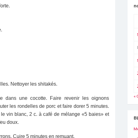
n
orte.
e.
les. Nettoyer les shitakés.
« 
rre dans une cocotte. Faire revenir les oignons
ter les rondelles de porc et faire dorer 5 minutes.
, le vin blanc, 2 c. à café de mélange «5 baies» et
B
feu doux.
Me
rrons. Cuire 5 minutes en remuant.