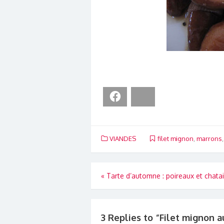
Facebook
Bluesky
VIANDES
filet mignon
,
marrons
Navigation
«
Tarte d’automne : poireaux et chata
de
l’article
3 Replies to “
Filet mignon 