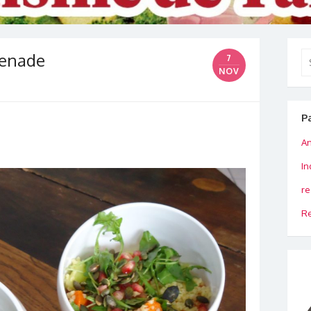
renade
Se
7
for
NOV
P
An
In
re
Re