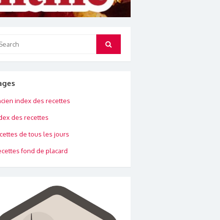
arch
Search
:
ages
cien index des recettes
dex des recettes
cettes de tous les jours
cettes fond de placard