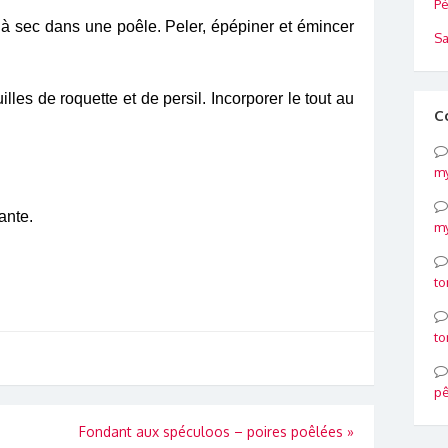
Pé
e à sec dans une poêle. Peler, épépiner et émincer
Sa
lles de roquette et de persil. Incorporer le tout au
C
my
ante.
my
to
to
p
Fondant aux spéculoos – poires poêlées
»