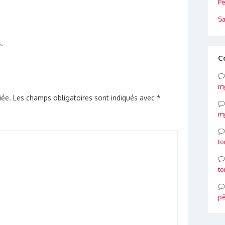
Pé
Sa
.
C
my
iée.
Les champs obligatoires sont indiqués avec
*
my
to
to
p