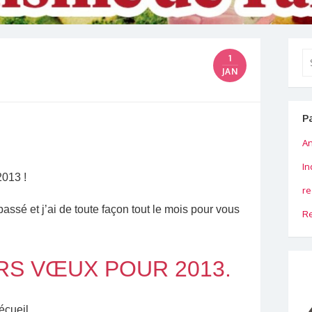
Se
1
for
JAN
P
An
In
2013 !
re
ssé et j’ai de toute façon tout le mois pour vous
Re
RS VŒUX POUR 2013.
écueil.