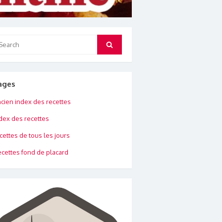
arch
Search
:
ages
cien index des recettes
dex des recettes
cettes de tous les jours
cettes fond de placard