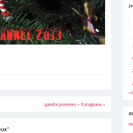
ja
« 
galette pommes – frangipane
»
B
Me
eux”