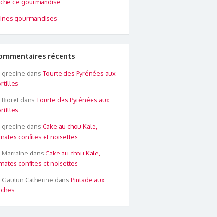
ché de gourmandise
ines gourmandises
ommentaires récents
gredine
dans
Tourte des Pyrénées aux
rtilles
Bioret
dans
Tourte des Pyrénées aux
rtilles
gredine
dans
Cake au chou Kale,
mates confites et noisettes
Marraine
dans
Cake au chou Kale,
mates confites et noisettes
Gautun Catherine
dans
Pintade aux
êches