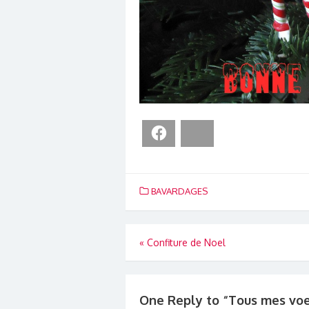
Facebook
Bluesky
BAVARDAGES
Navigation
«
Confiture de Noel
de
l’article
One Reply to “Tous mes vo