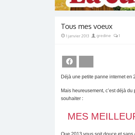
Tous mes voeux
Posted
Author
1 janvier 2013
gredine
1
on
Facebook
Bluesky
Déjà une petite panne internet en 
Mais heureusement, c’est déjà du pa
souhaiter :
MES MEILLEU
Que 2013 vous soit douce et sans 