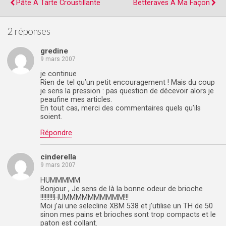
Pâte À Tarte Croustillante
Betteraves À Ma Façon
2 réponses
gredine
9 mars 2007
je continue
Rien de tel qu’un petit encouragement ! Mais du coup
je sens la pression : pas question de décevoir alors je
peaufine mes articles.
En tout cas, merci des commentaires quels qu’ils
soient.
Répondre
cinderella
9 mars 2007
HUMMMMM
Bonjour , Je sens de là la bonne odeur de brioche
!!!!!!!!!HUMMMMMMMMMM!!!
Moi j’ai une selecline XBM 538 et j’utilise un TH de 50
sinon mes pains et brioches sont trop compacts et le
paton est collant.