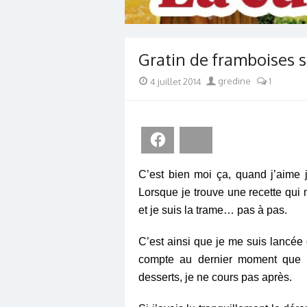
Gratin de framboises su
Posted
Author
4 juillet 2014
gredine
1
on
Facebook
Bluesky
C’est bien moi ça, quand j’aime 
Lorsque je trouve une recette qui 
et je suis la trame… pas à pas.
C’est ainsi que je me suis lancée
compte au dernier moment que l
desserts, je ne cours pas après.