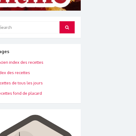
arch
Search
:
ages
cien index des recettes
dex des recettes
cettes de tous les jours
cettes fond de placard