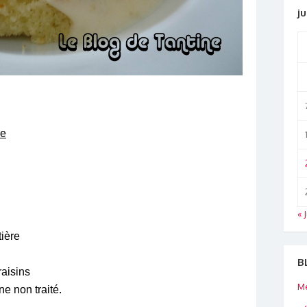
ju
le
« 
tière
B
raisins
Me
ne non traité.