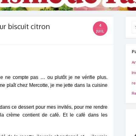
r biscuit citron
Se
4
for
JUIL
P
An
In
je ne compte pas … ou plutôt je ne vérifie plus.
re
me plaît chez Mercotte, je me jette dans la cuisine
Re
 dans ce dessert pour mes invités, pour me rendre
a crème contient de café. Et le café dans les