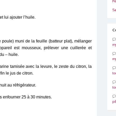
Pé
Sa
t lui ajouter l’huile.
C
 poule) muni de la feuille (batteur plat), mélanger
my
ppareil est mousseux, prélever une cuillerée et
du – huile.
my
arine tamisée avec la levure, le zeste du citron, la
in le jus de citron.
to
uit au réfrigérateur.
to
s enfourner 25 à 30 minutes.
p