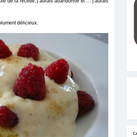
oulé de la recette, j’aurais abandonné et … j’aurais
olument délicieux.
C