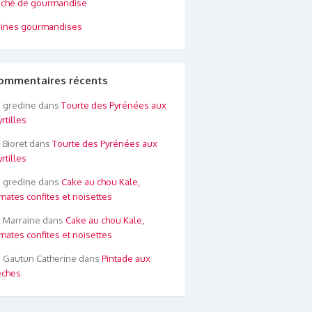
ché de gourmandise
ines gourmandises
ommentaires récents
gredine
dans
Tourte des Pyrénées aux
rtilles
Bioret
dans
Tourte des Pyrénées aux
rtilles
gredine
dans
Cake au chou Kale,
mates confites et noisettes
Marraine
dans
Cake au chou Kale,
mates confites et noisettes
Gautun Catherine
dans
Pintade aux
êches