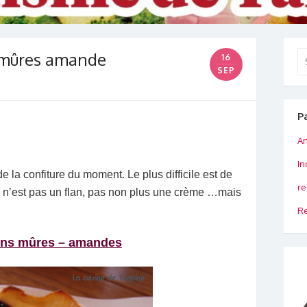
: mûres amande
Se
16
for
SEP
P
An
In
e la confiture du moment. Le plus difficile est de
re
e n’est pas un flan, pas non plus une crème …mais
Re
ns mûres – amandes