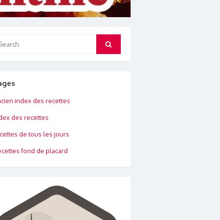
arch
Search
:
ages
cien index des recettes
dex des recettes
cettes de tous les jours
cettes fond de placard