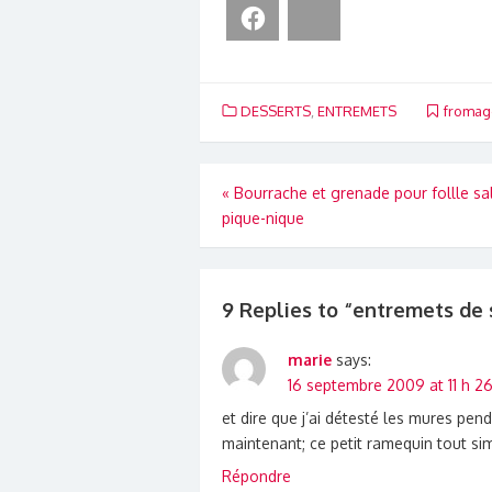
Facebook
Bluesky
DESSERTS
,
ENTREMETS
fromag
Navigation
«
Bourrache et grenade pour follle sa
pique-nique
de
l’article
9 Replies to “
entremets de 
marie
says:
16 septembre 2009 at 11 h 2
et dire que j’ai détesté les mures pe
maintenant; ce petit ramequin tout sim
Répondre