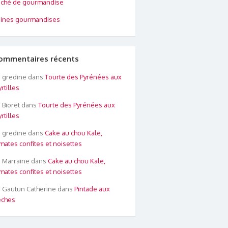
ché de gourmandise
ines gourmandises
ommentaires récents
gredine
dans
Tourte des Pyrénées aux
rtilles
Bioret
dans
Tourte des Pyrénées aux
rtilles
gredine
dans
Cake au chou Kale,
mates confites et noisettes
Marraine
dans
Cake au chou Kale,
mates confites et noisettes
Gautun Catherine
dans
Pintade aux
êches