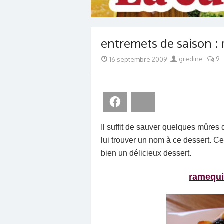
entremets de saison 
Posted
Author
16 septembre 2009
gredine
9
on
Facebook
Bluesky
Il suffit de sauver quelques mûres d
lui trouver un nom à ce dessert. C
bien un délicieux dessert.
ramequi