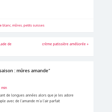
e blanc
,
mûres
,
petits suisses
lade de
crème patissière améliorée
»
saison : mûres amande
”
6 min
ndant de longues années alors que je les adore
ple avec de l’amande m’a l’air parfait