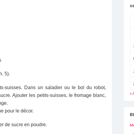
s
s
. 5).
ts-suisses. Dans un saladier ou le bol du robot,
« 
sucre. Ajouter les petits-suisses, le fromage blanc,
nge.
e pour le décor.
B
ser de sucre en poudre.
Me