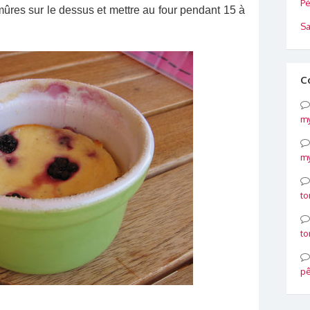
Pé
 mûres sur le dessus et mettre au four pendant 15 à
Sa
C
my
my
to
to
p