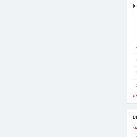
ju
« 
B
Me