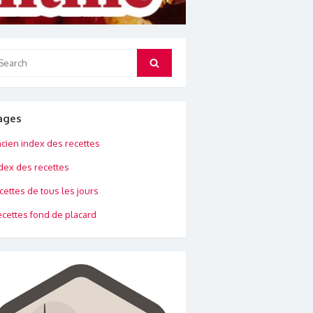
arch
Search
:
ages
cien index des recettes
dex des recettes
cettes de tous les jours
cettes fond de placard