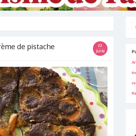
Se
for
crème de pistache
22
P
JUIN
An
In
re
Re