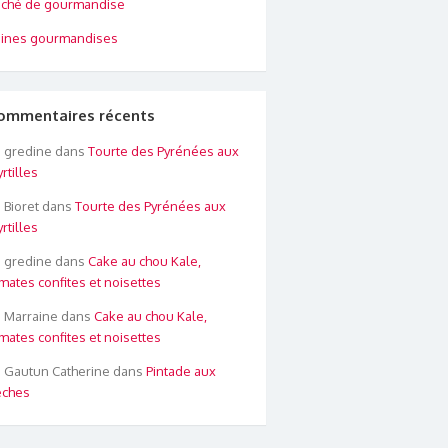
ché de gourmandise
ines gourmandises
ommentaires récents
gredine
dans
Tourte des Pyrénées aux
rtilles
Bioret
dans
Tourte des Pyrénées aux
rtilles
gredine
dans
Cake au chou Kale,
mates confites et noisettes
Marraine
dans
Cake au chou Kale,
mates confites et noisettes
Gautun Catherine
dans
Pintade aux
êches