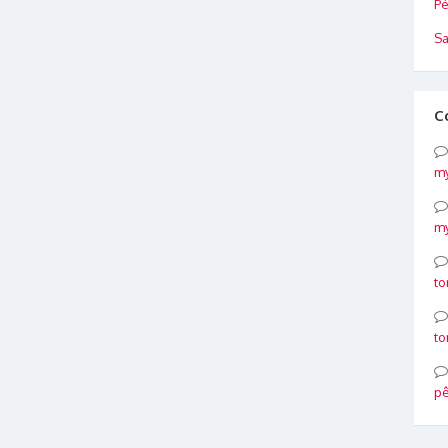
Pé
Sa
C
my
my
to
to
p