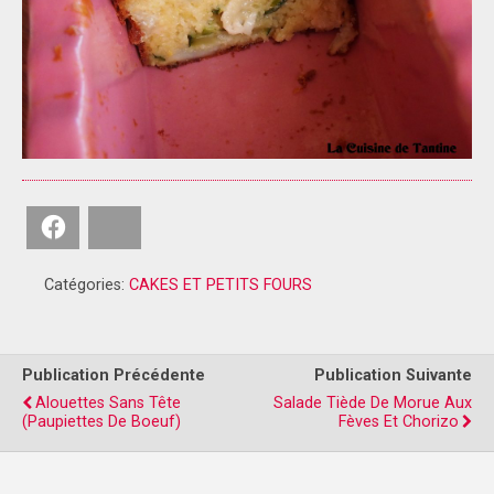
Facebook
Bluesky
Catégories:
CAKES ET PETITS FOURS
Publication Précédente
Publication Suivante
Alouettes Sans Tête
Salade Tiède De Morue Aux
(paupiettes De Boeuf)
Fèves Et Chorizo