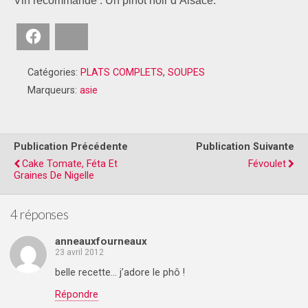
Vin recommandé : Un pinot noir d’Alsace.
Facebook
Bluesky
Catégories:
PLATS COMPLETS
,
SOUPES
Marqueurs:
asie
Publication Précédente
Publication Suivante
Cake Tomate, Féta Et
Févoulet
Graines De Nigelle
4 réponses
anneauxfourneaux
23 avril 2012
belle recette… j’adore le phô !
Répondre