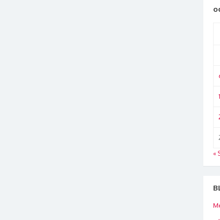
o
« 
B
Me