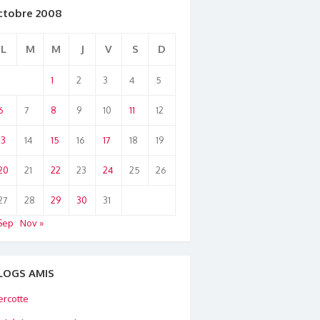
ctobre 2008
L
M
M
J
V
S
D
1
2
3
4
5
6
7
8
9
10
11
12
13
14
15
16
17
18
19
20
21
22
23
24
25
26
27
28
29
30
31
Sep
Nov »
LOGS AMIS
rcotte