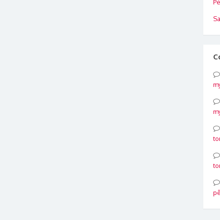
Pé
Sa
C
my
my
to
to
p