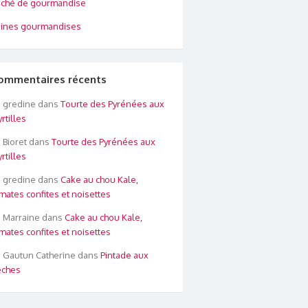
ché de gourmandise
ines gourmandises
ommentaires récents
gredine
dans
Tourte des Pyrénées aux
rtilles
Bioret
dans
Tourte des Pyrénées aux
rtilles
gredine
dans
Cake au chou Kale,
mates confites et noisettes
Marraine
dans
Cake au chou Kale,
mates confites et noisettes
Gautun Catherine
dans
Pintade aux
êches