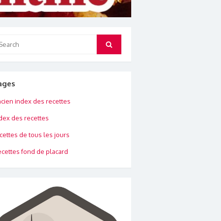
arch
Search
:
ages
cien index des recettes
dex des recettes
cettes de tous les jours
cettes fond de placard