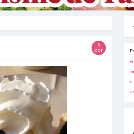
Se
for
8
P
OCT
An
In
re
Re