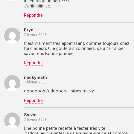
Il t’en reste un peu ????
J’ariiiiiiiiiiiiiiiive.
Répondre
Eryn
7 février 2008
C’est vraiment très appétissant, comme toujours chez
toi d’ailleurs ! Je goûterais volontiers, ça a l’air super
savoureux Bonne journée,
Répondre
mickymath
7 février 2008
oooooooh j’adoooore!! biises micky
Répondre
Sylvie
7 février 2008
Une bonne petite recette à tester très vite !
J’adore les crevettes,la sauce aigre-douce et comme