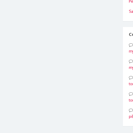
Pé
Sa
C
my
my
to
to
p