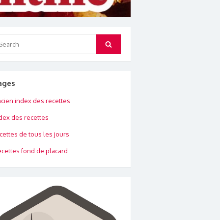
arch
Search
:
ages
cien index des recettes
dex des recettes
cettes de tous les jours
cettes fond de placard