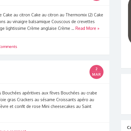
e Cake au citron Cake au citron au Thermomix (2) Cake
nons au vinaigre balsamique Couscous de crevettes
ge lightissime Crème anglaise Crème …
Read More »
Comments
2
MAR
s Bouchées apéritives aux fèves Bouchées au crabe
e foie gras Crackers au sésame Croissants apéro au
èvre et confit de rose Mini cheesecakes au Saint
C