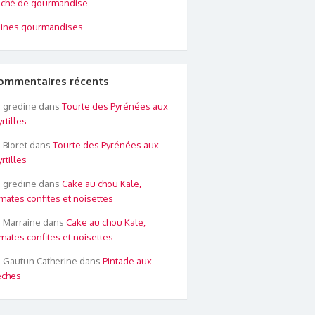
ché de gourmandise
ines gourmandises
ommentaires récents
gredine
dans
Tourte des Pyrénées aux
rtilles
Bioret
dans
Tourte des Pyrénées aux
rtilles
gredine
dans
Cake au chou Kale,
mates confites et noisettes
Marraine
dans
Cake au chou Kale,
mates confites et noisettes
Gautun Catherine
dans
Pintade aux
êches